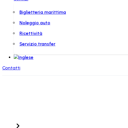
Biglietteria marittima
Noleggio auto
Ricettività
Servizio transfer
Contatti
Valle d’Aosta
Home
Località