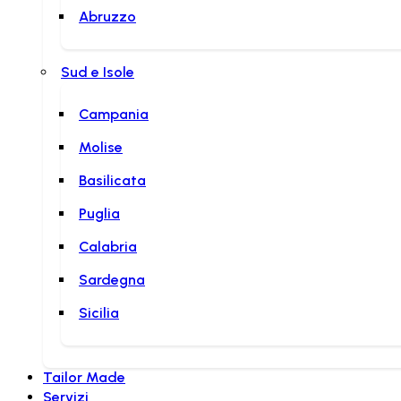
Abruzzo
Sud e Isole
Campania
Molise
Basilicata
Puglia
Calabria
Sardegna
Sicilia
Tailor Made
Servizi