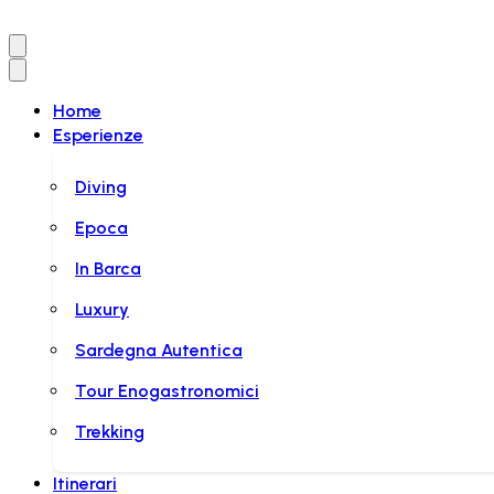
Home
Esperienze
Diving
Epoca
In Barca
Luxury
Sardegna Autentica
Tour Enogastronomici
Trekking
Itinerari