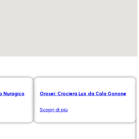
io Nuragico
Orosei: Crociera Lux da Cala Gonone
Scopri di più